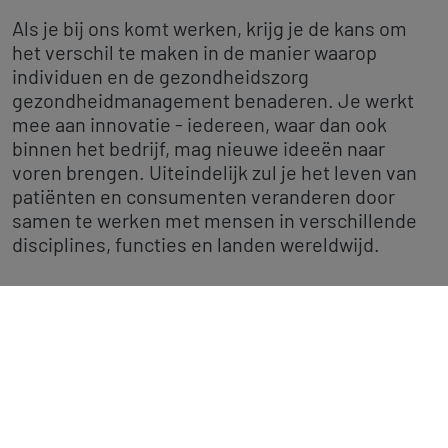
Als je bij ons komt werken, krijg je de kans om
het verschil te maken in de manier waarop
individuen en de gezondheidszorg
gezondheidmanagement benaderen. Je werkt
mee aan innovatie - iedereen, waar dan ook
binnen het bedrijf, mag nieuwe ideeën naar
voren brengen. Uiteindelijk zul je het leven van
patiënten en consumenten veranderen door
samen te werken met mensen in verschillende
disciplines, functies en landen wereldwijd.
Wij hebben veel verschillende
carrièremogelijkheden variërend van marketing,
medical affairs, regulatory affairs tot onderzoek,
productontwikkeling en finance - bekijk onze
laatste nieuwe vacatures.