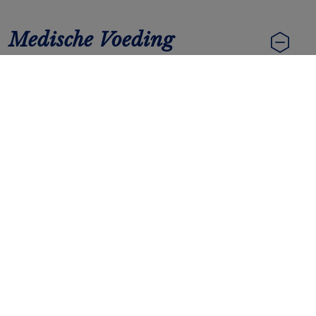
Medische Voeding
De juiste voeding kan uw leven veranderen - met
die overtuiging hebben wij ons assortiment van
medische voedingen ontwikkeld. Onze
producten bieden ondersteuning aan mensen
met bepaalde medische aandoeningen of
ziektes om hun gezondheid te behouden of te
verbeteren. Dat geldt voor baby's met
voedselallergieën, kinderen met sondevoeding,
kritiek zieke patiënten in het ziekenhuis, mensen
met de ziekte van Crohn en nog vele andere
aandoeningen. Ons team werkt samen met
onderzoekers, zorgprofessionals, patiënten en