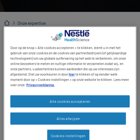
Contact revamp
Onze expertise
Contact
Optimale voeding bij enstig
TOGGLE DROPDOWN
NL
zieke patiënten
Door op de knop « Alle cookies accepteren » te klikken, stemt u in met het
gebruik van onze cookies en de cookies van partnerbedrijven (of gelijkaardige
technologieën) om uw globale surfervaring op het web te verbeteren, om onze
Social revamp v2
online bezoekers te meten en nuttige informatie te verzamelen zodat wij, en
Voedingsondersteuning bij ernstig zieke
onze partners, u advertenties kunnen aanbieden die op uw interesses zijn
Donkere modus
afgestemd. Stel uw voorkeuren in door
hier
te klikken of op eender welk
patiënten kan verdere metabole achteruitgang
moment door op « Cookies-instellingen » op onze website te klikken. Lees meer
en verlies van spiermassa tegengaan. De
over onze
Privacyverklaring.
afname van de opnameduur en van het
morbiditeitscijfer en de verbetering van de
Alle cookies accepteren
patiëntresultaten hebben het gebruik van
voedingsondersteuning bij ernstig zieke
Alles afwijzen
patiënten onderstreept.
Op de ICU kunnen patiënten vaak niet met de
Cookies-instellingen