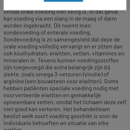
mond eten vanwege beademingsslangen of
omdat orale voeding niet veilig is. In dat geval
kan voeding via een slang in de maag of darm
worden ingebracht. Dit noemt men
sondevoeding of enterale voeding.
Sondevoeding is zo samengesteld dat deze de
orale voeding volledig vervangt en er zitten dan
ook koolhydraten, eiwitten, vetten, vitamines en
mineralen in. Tevens kunnen voedingsstoffen
zijn toegevoegd die extra belangrijk zijn bij
ziekte, zoals omega 3-vetzuren (visolie) of
arginine (een bouwsteen voor eiwitten). Soms
hebben patiënten speciale voeding nodig met
voorverteerde eiwitten en gemakkelijk
opneembare vetten, omdat het lichaam deze zelf
niet goed kan verteren. Het behandelteam
beslist welk soort voeding geschikt is voor de
individuele behoeften en situatie van elke
patiënt.