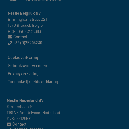
Nestlé Belgilux NV​
Birminghamstraat 221 ​
1070 Brussel, België​
BCE: 0402.231.383
Contact
+32 (0)25295230
Cookieverklaring​
België
Gebruiksvoorwaarden​
Privacyverklaring
Toegankelijkheidsverklaring
Nestlé Nederland BV
Stroombaan 14​
1181 VX Amstelveen, Nederland​
KvK: 33129581
Contact