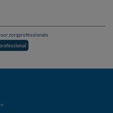
 voor zorgprofessionals
professional
nd​