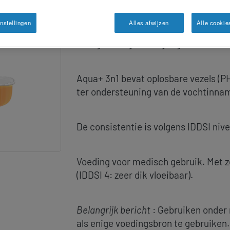
®
Nestlé Health Science Resource
Aqu
glad homogeen verdikt, extra verfris
nstellingen
Alles afwijzen
Alle cookie
voor patiënten met slikproblemen (dy
onregelmatige stoelgang.
Aqua+ 3n1 bevat oplosbare vezels (PH
ter ondersteuning van de vochtinnam
De consistentie is volgens IDDSI nive
Voeding voor medisch gebruik. Met z
(IDDSI 4: zeer dik vloeibaar).
Belangrijk bericht
: Gebruiken onder 
als enige voedingsbron te gebruiken.