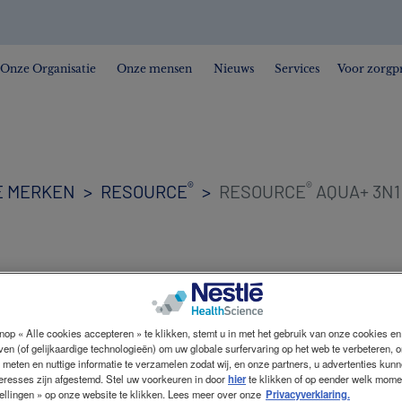
Onze Organisatie
Onze mensen
Nieuws
Services
Voor zorgpr
®
®
E MERKEN
RESOURCE
RESOURCE
AQUA+ 3N1
®
Resource
Aqua+ 3n1
nop « Alle cookies accepteren » te klikken, stemt u in met het gebruik van onze cookies e
jven (of gelijkaardige technologieën) om uw globale surfervaring op het web te verbeteren, 
 meten en nuttige informatie te verzamelen zodat wij, en onze partners, u advertenties kun
teresses zijn afgestemd. Stel uw voorkeuren in door
hier
te klikken of op eender welk mome
ellingen » op onze website te klikken. Lees meer over onze
Privacyverklaring.