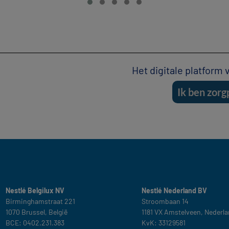
Het digitale platform
Ik ben zorg
Nestlé Belgilux NV​
Nestlé Nederland BV
Birminghamstraat 221 ​
Stroombaan 14​
1070 Brussel, België​
1181 VX Amstelveen, Nederla
BCE: 0402.231.383
KvK: 33129581