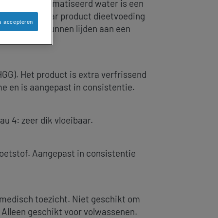
a+ 3n1 gearomatiseerd water is een
send, lepelbaar product dieetvoeding
s accepteren
sfagie) die kunnen lijden aan een
GG). Het product is extra verfrissend
e en is aangepast in consistentie.
au 4: zeer dik vloeibaar.
oetstof. Aangepast in consistentie
medisch toezicht. Niet geschikt om
 Alleen geschikt voor volwassenen.