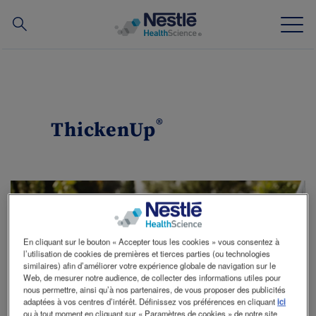
Chercher
Skip
to
main
Notre Expertise
content
®
ThickenUp
Produits
Notre Société
Nos Equipes
Nos Actualités
En cliquant sur le bouton « Accepter tous les cookies » vous consentez à
l’utilisation de cookies de premières et tierces parties (ou technologies
similaires) afin d’améliorer votre expérience globale de navigation sur le
Services
Web, de mesurer notre audience, de collecter des informations utiles pour
nous permettre, ainsi qu’à nos partenaires, de vous proposer des publicités
adaptées à vos centres d’intérêt. Définissez vos préférences en cliquant
ici
Pour les professionnels de la santé
ou à tout moment en cliquant sur « Paramètres de cookies » de notre site