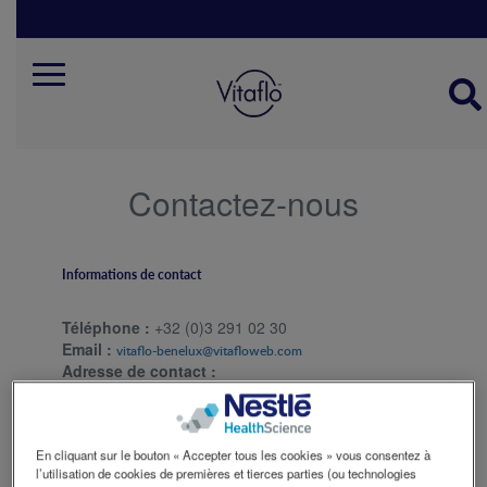
Skip
to
main
content
Mobile
menu
belgie
fr
Contactez-nous
Informations de contact
Téléphone :
+32 (0)3 291 02 30
Email :
vitaflo-benelux@vitafloweb.com
Adresse de contact :
38 Rue de Berri
75008 Paris
France
En cliquant sur le bouton « Accepter tous les cookies » vous consentez à
l’utilisation de cookies de premières et tierces parties (ou technologies