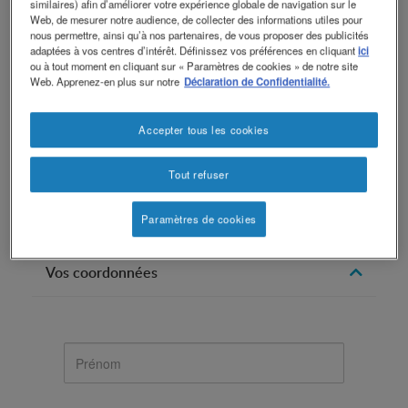
similaires) afin d’améliorer votre expérience globale de navigation sur le
Formulaire de contact
Web, de mesurer notre audience, de collecter des informations utiles pour
nous permettre, ainsi qu’à nos partenaires, de vous proposer des publicités
adaptées à vos centres d’intérêt. Définissez vos préférences en cliquant
ici
A propos de quoi souhaitez-vous nous contacter ?
ou à tout moment en cliquant sur « Paramètres de cookies » de notre site
Web. Apprenez-en plus sur notre
Déclaration de Confidentialité.
J'ai une question
Accepter tous les cookies
Votre
Tout refuser
message
Paramètres de cookies
Vos coordonnées
Prénom
Nom