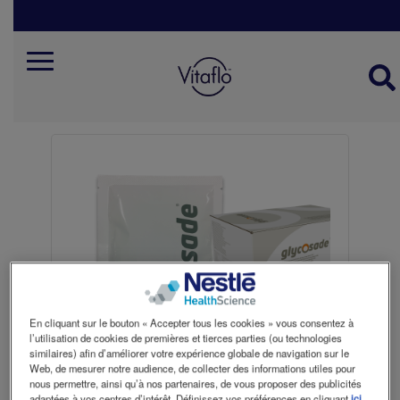
Skip
to
main
content
Mobile
menu
belgie
fr
En cliquant sur le bouton « Accepter tous les cookies » vous consentez à
l’utilisation de cookies de premières et tierces parties (ou technologies
similaires) afin d’améliorer votre expérience globale de navigation sur le
Web, de mesurer notre audience, de collecter des informations utiles pour
nous permettre, ainsi qu’à nos partenaires, de vous proposer des publicités
adaptées à vos centres d’intérêt. Définissez vos préférences en cliquant
ici