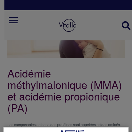
Skip
to
main
content
Mobile
menu
belgie
fr
Acidémie
méthylmalonique (MMA)
et acidémie propionique
(PA)
Les composantes de base des protéines sont appelées acides aminés.
Dans le cas de l’acidémie méthylmalonique et de l’acidémie propionique,