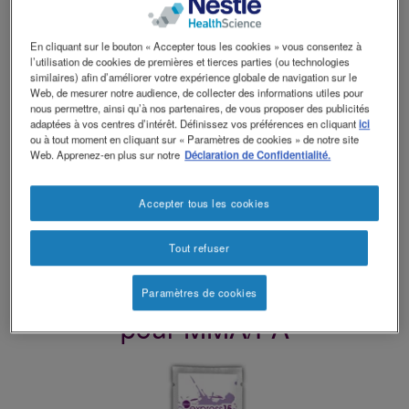
à cause de l’absence d’une enzyme, le corps n’est pas capable de
métaboliser correctement quatre acides aminés, la méthionine, la
thréonine, la valine et l’isoleucine. Les personnes souffrant de MMA ou
En cliquant sur le bouton « Accepter tous les cookies » vous consentez à
de PA doivent donc restreindre sévèrement la quantité de protéines
l’utilisation de cookies de premières et tierces parties (ou technologies
ingérées.
similaires) afin d’améliorer votre expérience globale de navigation sur le
La prise en charge de la MMA ou de la PA peut inclure l’utilisation de
Web, de mesurer notre audience, de collecter des informations utiles pour
mélanges d’acides aminés. Les mélanges d’acides aminés pour MMA ou
nous permettre, ainsi qu’à nos partenaires, de vous proposer des publicités
PA fournissent tous les acides aminés contenus dans les protéines à
adaptées à vos centres d’intérêt. Définissez vos préférences en cliquant
ici
l’exception de la méthionine, de la thréonine, de la valine et des faibles
ou à tout moment en cliquant sur « Paramètres de cookies » de notre site
quantités d’isoleucine. Ils fournissent donc une source de protéines sans,
Web. Apprenez-en plus sur notre
Déclaration de Confidentialité.
ou faible en, acides aminés qui posent problèmes en cas de MMA et PA.
Si nécessaires, les mélanges d’acides aminés sont utilisés en
compléments des protéines alimentaires en fonction de la tolérance de
Accepter tous les cookies
chacun.
Vitaflo propose une gamme de mélanges d’acides aminés savoureux,
spécifiques à l’âge et adaptés au rythme de vie des personnes atteintes
Tout refuser
de MMA et de PA.
Notre gamme de produits
Paramètres de cookies
pour MMA/PA