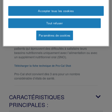
®
Pro‐Cal shot
Accepter tous les cookies
Tout refuser
Pro-Cal shot est un supplément nutritionnel de petit volume à
haute densité énergétique, disponible en goût neutre, fraise
Paramètres de cookies
et banane, apportant des protéines, des lipides et des
glucides. 30 ml apporte 100kcal et 2g de protéines, c’est
donc un regain rapide d’énergie et de protéines pour les
patients qui éprouvent des difficultés à satisfaire leurs
besoins nutritionnels uniquement avec l’alimentation ou avec
un supplément nutritionnel oral (SNO).
Télécharger la fiche technique de Pro-Cal Shot
Pro-Cal shot convient dès 3 ans pour un nombre
considérable d’états de santé.
CARACTÉRISTIQUES
PRINCIPALES :