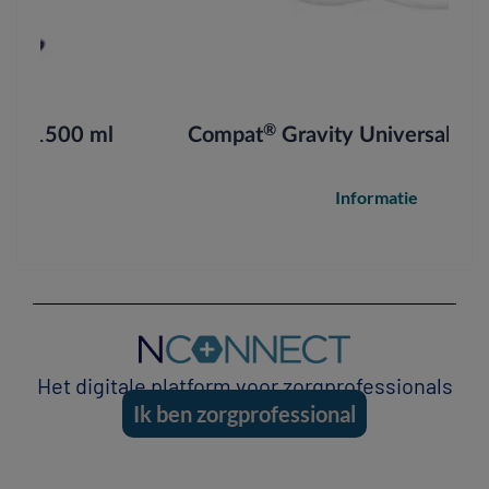
®
l
Compat
Gravity Universal Set ENFit™
Informatie
Het digitale platform voor zorgprofessionals
Ik ben zorgprofessional