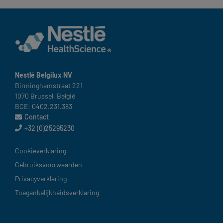
Nestlé Belgilux NV​
Birminghamstraat 221 ​
1070 Brussel, België​
BCE: 0402.231.383
Contact
+32 (0)25295230
België
Cookieverklaring​
Gebruiksvoorwaarden​
Privacyverklaring
Toegankelijkheidsverklaring