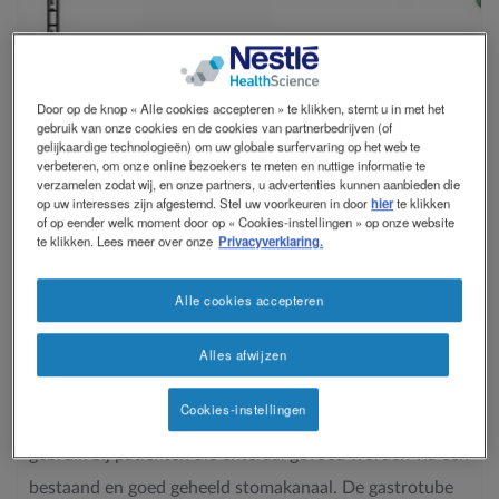
Contact
Contact
Door op de knop « Alle cookies accepteren » te klikken, stemt u in met het
revamp
Social
gebruik van onze cookies en de cookies van partnerbedrijven (of
Donkere modus
revamp
gelijkaardige technologieën) om uw globale surfervaring op het web te
verbeteren, om onze online bezoekers te meten en nuttige informatie te
v2
verzamelen zodat wij, en onze partners, u advertenties kunnen aanbieden die
op uw interesses zijn afgestemd. Stel uw voorkeuren in door
hier
te klikken
of op eender welk moment door op « Cookies-instellingen » op onze website
te klikken. Lees meer over onze
Privacyverklaring.
Click on the picture to get more
Alle cookies accepteren
®
COMPAT
GASTROTUBE
Alles afwijzen
®
Compat
Gastrotubes (Percutane voedingssondes) zijn
Cookies-instellingen
uitgerust met ENFit® connector en zijn bestemd voor
gebruik bij patiënten die enteraal gevoed worden via een
bestaand en goed geheeld stomakanaal. De gastrotube