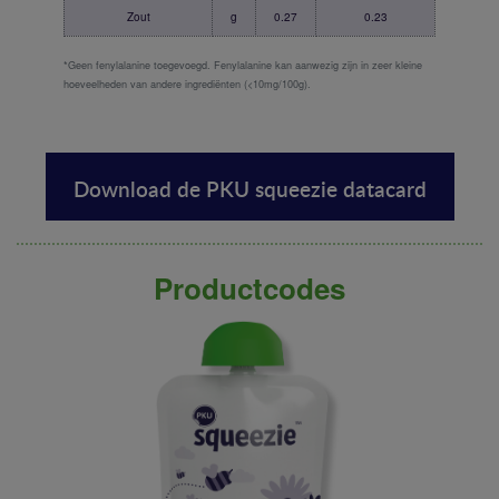
Zout
g
0.27
0.23
*Geen fenylalanine toegevoegd. Fenylalanine kan aanwezig zijn in zeer kleine
hoeveelheden van andere ingrediënten (<10mg/100g).
Download de PKU squeezie datacard
Productcodes