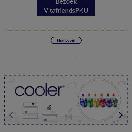
Bezoek
VitafriendsPKU
Naar boven