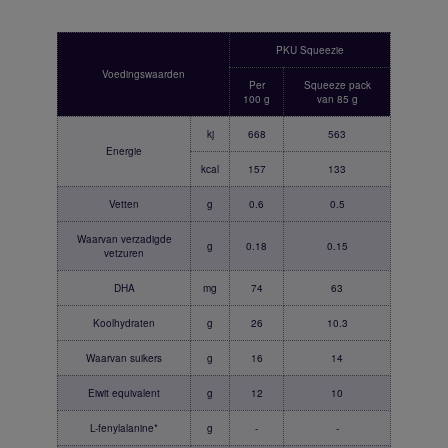
PKU Squeezie
Voedingswaarden
Per
Squeeze pack
100 g
van 85 g
kj
668
563
Energie
kcal
157
133
Vetten
g
0.6
0.5
Waarvan verzadigde
g
0.18
0.15
vetzuren
DHA
mg
74
63
Koolhydraten
g
26
10.3
Waarvan suikers
g
16
14
Eiwit equivalent
g
12
10
L-fenylalanine*
g
-
-