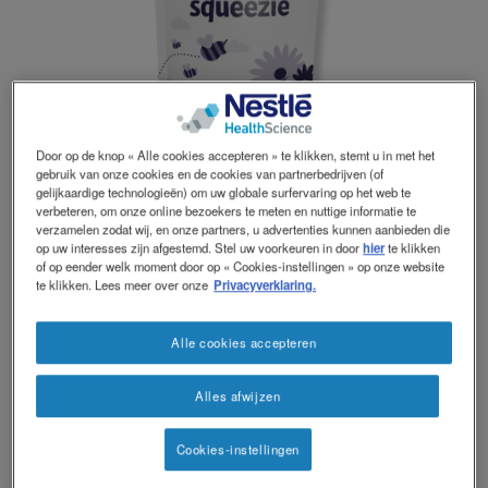
Door op de knop « Alle cookies accepteren » te klikken, stemt u in met het
gebruik van onze cookies en de cookies van partnerbedrijven (of
gelijkaardige technologieën) om uw globale surfervaring op het web te
verbeteren, om onze online bezoekers te meten en nuttige informatie te
verzamelen zodat wij, en onze partners, u advertenties kunnen aanbieden die
op uw interesses zijn afgestemd. Stel uw voorkeuren in door
hier
te klikken
of op eender welk moment door op « Cookies-instellingen » op onze website
Een kant-en-klaar opvolgpreparaat
te klikken. Lees meer over onze
Privacyverklaring.
voor de dieetbegeleiding van
fenylketonurie. Squeezie is geschikt
Alle cookies accepteren
voor leeftijden vanaf 6 maanden tot 10
jaar.
Alles afwijzen
PKU squeezie is voeding voor
Cookies-instellingen
medisch gebruik en moet gebruikt