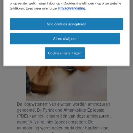
of op eender welk moment door op « Cookies-instellingen » op onze website
te klikken. Lees meer over onze
Privacyverklaring.
Alle cookies accepteren
Alles afwijzen
Cookies-instellingen
De 'bouwstenen' van eiwitten worden aminozuren
genoemd. Bij Pyridoxine Afhankelijke Epilepsie
(PDE) kan het lichaam één van deze aminozuren,
namelijk lysine, niet (goed) omzetten. De
aandoening wordt gekenmerkt door hardnekkige