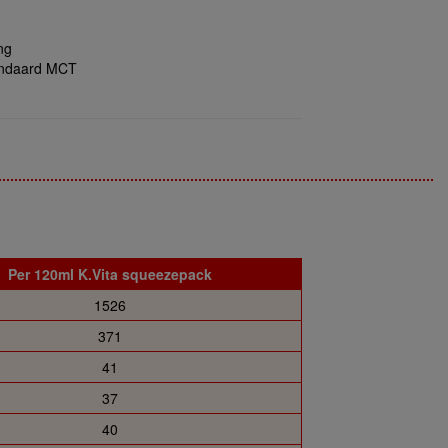
ng
andaard MCT
Per 120ml K.Vita squeezepack
1526
371
41
37
40