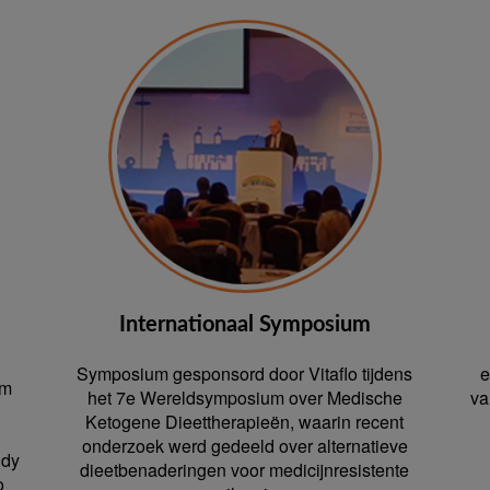
Internationaal Symposium
Symposium gesponsord door Vitaflo tijdens
e
om
het 7e Wereldsymposium over Medische
va
Ketogene Dieettherapieën, waarin recent
onderzoek werd gedeeld over alternatieve
udy
dieetbenaderingen voor medicijnresistente
o