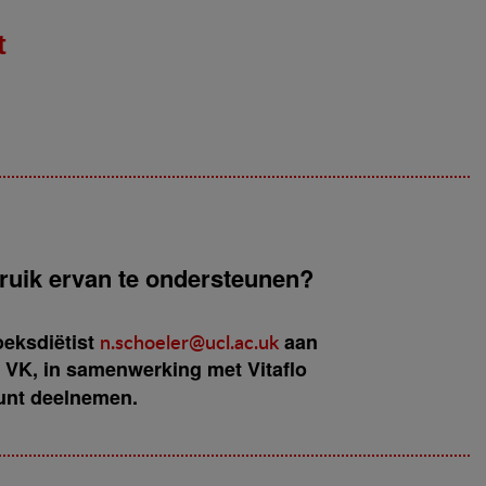
t
bruik ervan te ondersteunen?
oeksdiëtist
n.schoeler@ucl.ac.uk
aan
, VK, in samenwerking met Vitaflo
unt deelnemen.