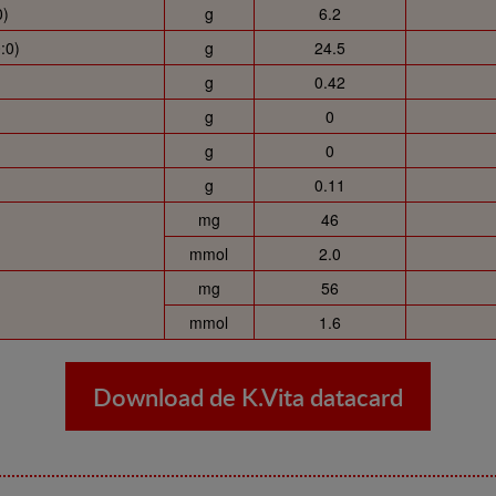
0)
g
6.2
:0)
g
24.5
g
0.42
g
0
g
0
g
0.11
mg
46
mmol
2.0
mg
56
mmol
1.6
Download de K.Vita datacard