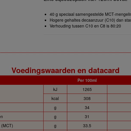
40 g speciaal samengestelde MCT-mengeli
Hogere gehaltes decaanzuur (C10) dan st
Verhouding tussen C10 en C8 is 80:20
Voedingswaarden en datacard
Per 100ml
kJ
1265
kcal
308
g
34
en
g
31
n (MCT)
g
33.5