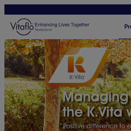
Skip
to
main
Enhancing Lives Together
content
Pr
Nederland
Mobile
Menu