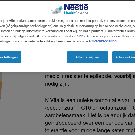
nop « Alle cookies accepteren » te klikken, stemt u in met het gebruik van onze cookies e
 onderzoek
HCP hulpmiddelen
Praktische gi
jven (of gelijkaardige technologieën) om uw globale surfervaring op het web te verbeteren, 
 meten en nuttige informatie te verzamelen zodat wij, en onze partners, u advertenties kun
teresses zijn afgestemd. Stel uw voorkeuren in door
hier
te klikken of op eender welk mome
K.Vita, een alternatief dieet 
ellingen » op onze website te klikken. Lees meer over onze
Privacyverklaring.
epilepsie.
nstellingen
Alles afwijzen
Alle cookie
K.Vita is een veelbelovende nieuwe op
medicijnresistente epilepsie, waarbij
nodig zijn.
K.Vita is een unieke combinatie van 
(decaanzuur – C10 en octaanzuur –
aardbeiensmaak. Het is belangrijk dat 
geïntroduceerd over een periode van 
tolerantie voor middellange keten tri