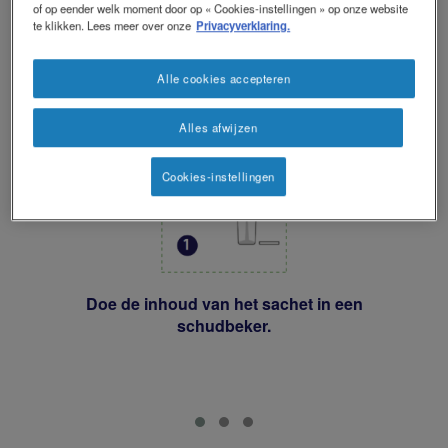
of op eender welk moment door op « Cookies-instellingen » op onze website
te klikken. Lees meer over onze
Privacyverklaring.
Express plus/express - Ideaal voor patiënten die
overstappen van PKU gel vanwege zijn klein
Alle cookies accepteren
volume.
Alles afwijzen
Cookies-instellingen
Doe de inhoud van het sachet in een
schudbeker.