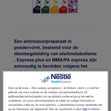
Een aminozuurpreparaat in
poedervorm, bestemd voor de
dieetbegeleiding van eiwitmetabolisme
. Express plus en MMA/PA express zijn
eenvoudig te bereiden volgens het
individueel gewenste volume en is
geschikt vanaf de leeftijd van 3 jaar.
Door op de knop « Alle cookies accepteren » te klikken, stemt u in met het
gebruik van onze cookies en de cookies van partnerbedrijven (of
gelijkaardige technologieën) om uw globale surfervaring op het web te
Bereiding
verbeteren, om onze online bezoekers te meten en nuttige informatie te
verzamelen zodat wij, en onze partners, u advertenties kunnen aanbieden die
op uw interesses zijn afgestemd. Stel uw voorkeuren in door
hier
te klikken