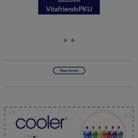
VitafriendsPKU
Naar boven