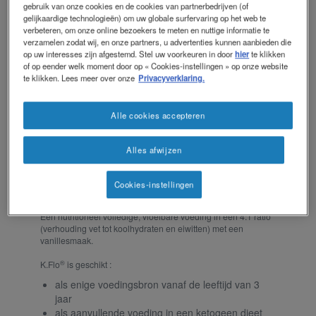
gebruik van onze cookies en de cookies van partnerbedrijven (of
gelijkaardige technologieën) om uw globale surfervaring op het web te
verbeteren, om onze online bezoekers te meten en nuttige informatie te
verzamelen zodat wij, en onze partners, u advertenties kunnen aanbieden die
op uw interesses zijn afgestemd. Stel uw voorkeuren in door
hier
te klikken
of op eender welk moment door op « Cookies-instellingen » op onze website
te klikken. Lees meer over onze
Privacyverklaring.
Alle cookies accepteren
Alles afwijzen
®
K.Flo
Cookies-instellingen
Een nutritioneel volledige, vloeibare voeding in een 4:1 ratio
(verhouding vet tot koolhydraten en eiwitten) met een
vanillesmaak.
®
K.Flo
is geschikt :
als enige voedingsbron vanaf de leeftijd van 3
jaar
als aanvullende voeding in een ketogeen dieet