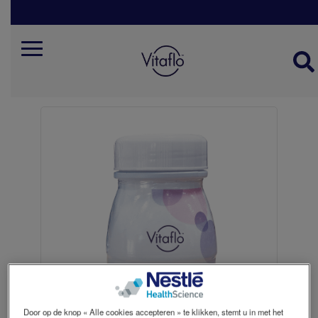
Skip
to
main
content
Mobile
Menu
Door op de knop « Alle cookies accepteren » te klikken, stemt u in met het