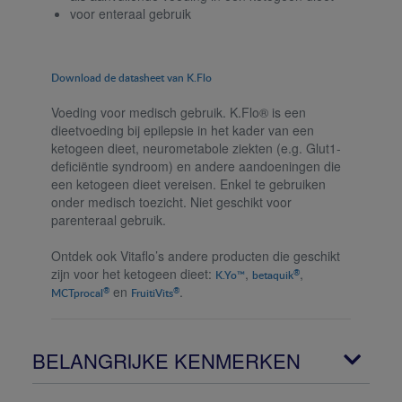
voor enteraal gebruik
Download de datasheet van K.Flo
Voeding voor medisch gebruik. K.Flo® is een
dieetvoeding bij epilepsie in het kader van een
ketogeen dieet, neurometabole ziekten (e.g. Glut1-
deficiëntie syndroom) en andere aandoeningen die
een ketogeen dieet vereisen. Enkel te gebruiken
onder medisch toezicht. Niet geschikt voor
parenteraal gebruik.
Ontdek ook Vitaflo’s andere producten die geschikt
zijn voor het ketogeen dieet:
,
,
®
K.Yo™
betaquik
en
.
®
®
MCTprocal
FruitiVits
BELANGRIJKE KENMERKEN